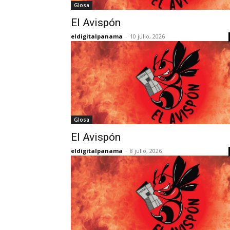
Glosa
El Avispón
eldigitalpanama
-
10 julio, 2026
Glosa
El Avispón
eldigitalpanama
-
8 julio, 2026