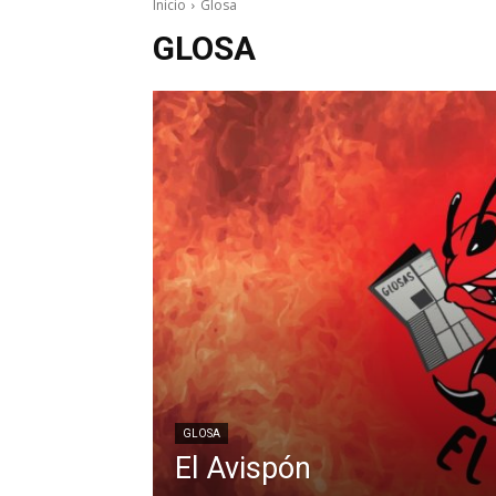
Inicio
Glosa
GLOSA
GLOSA
El Avispón