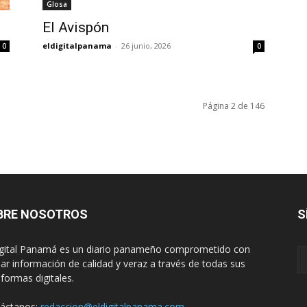
Glosa
El Avispón
eldigitalpanama
-
26 junio, 2026
0
0
Página 2 de 146
BRE NOSOTROS
S
igital Panamá es un diario panameño comprometido con
dar información de calidad y veraz a través de todas sus
aformas digitales.
áctanos:
redaccion@eldigitalpanama.com