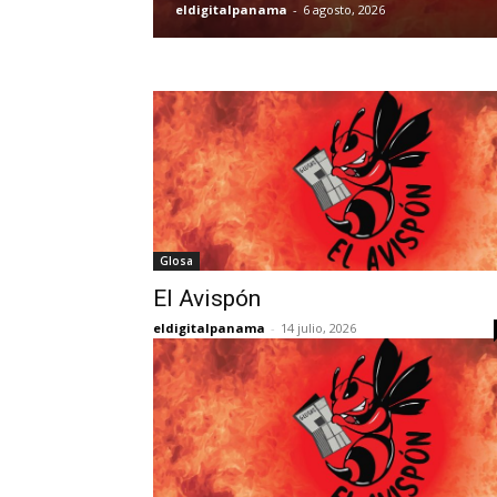
eldigitalpanama
-
6 agosto, 2026
Glosa
El Avispón
eldigitalpanama
-
14 julio, 2026