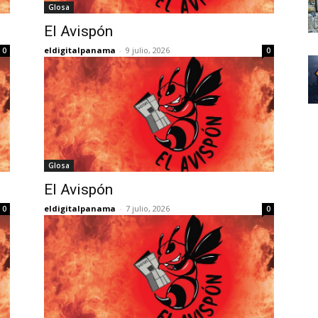
Glosa
El Avispón
eldigitalpanama
-
9 julio, 2026
0
0
Glosa
El Avispón
eldigitalpanama
-
7 julio, 2026
0
0