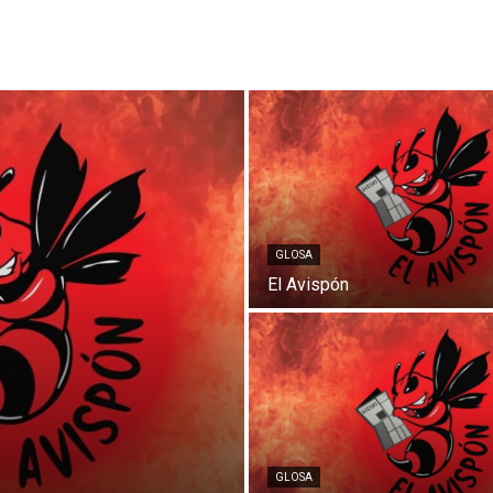
Digital
Panamá
GLOSA
El Avispón
GLOSA