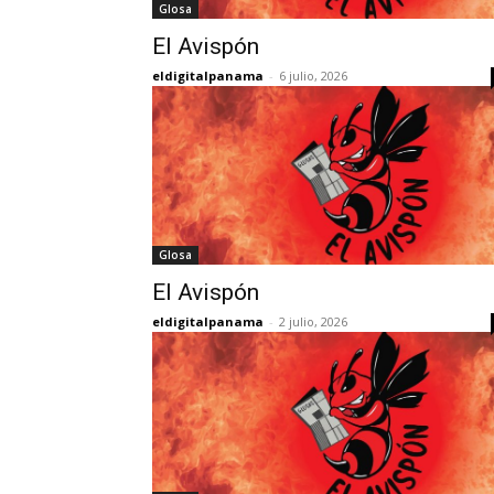
Glosa
El Avispón
eldigitalpanama
-
6 julio, 2026
Glosa
El Avispón
eldigitalpanama
-
2 julio, 2026