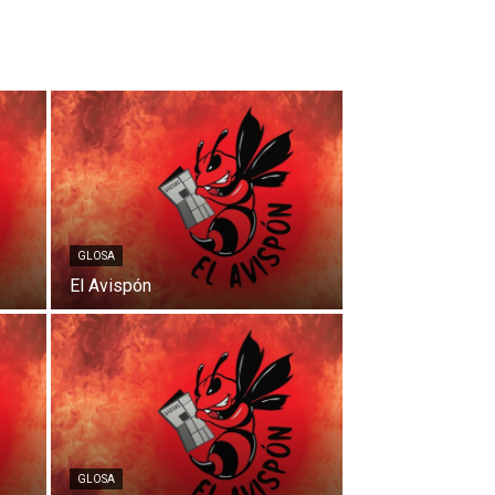
GLOSA
El Avispón
GLOSA