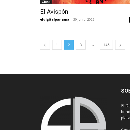
Glosa
El Avispón
eldigitalpanama
-
30 junio, 2026
...
1
2
3
146
SO
El D
brin
plat
Cont