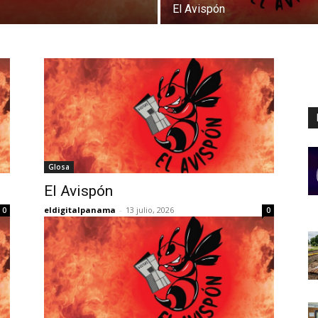
El Avispón
Glosa
El Avispón
eldigitalpanama
-
13 julio, 2026
0
0