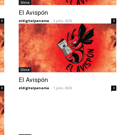
Glosa
El Avispón
eldigitalpanama
-
3 julio, 2026
0
0
Glosa
El Avispón
eldigitalpanama
-
1 julio, 2026
0
0