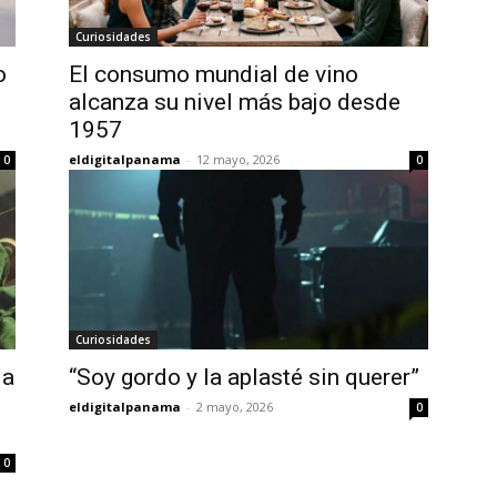
Curiosidades
o
El consumo mundial de vino
alcanza su nivel más bajo desde
1957
eldigitalpanama
-
12 mayo, 2026
0
0
Curiosidades
 a
“Soy gordo y la aplasté sin querer”
eldigitalpanama
-
2 mayo, 2026
0
0