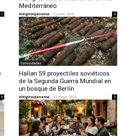
Mediterráneo
eldigitalpanama
-
9 junio, 2026
1
0
Curiosidades
e
Hallan 59 proyectiles soviéticos
de la Segunda Guerra Mundial en
un bosque de Berlín
eldigitalpanama
-
23 mayo, 2026
0
0