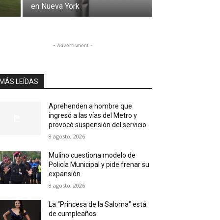
en Nueva York
- Advertisment -
MÁS LEÍDAS
Aprehenden a hombre que
ingresó a las vías del Metro y
provocó suspensión del servicio
8 agosto, 2026
Mulino cuestiona modelo de
Policía Municipal y pide frenar su
expansión
8 agosto, 2026
La “Princesa de la Saloma” está
de cumpleaños