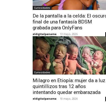
Curiosidades
De la pantalla a la celda: El oscur
final de una fantasía BDSM
grabada para OnlyFans
eldigitalpanama
-
13 mayo, 2026
Curiosidades
Milagro en Etiopía: mujer da a luz
quintillizos tras 12 años
intentando quedar embarazada
eldigitalpanama
-
10 mayo, 2026