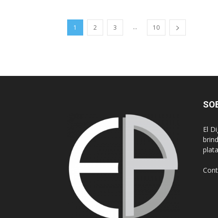
...
1
2
3
10
SO
El D
brin
plat
Cont