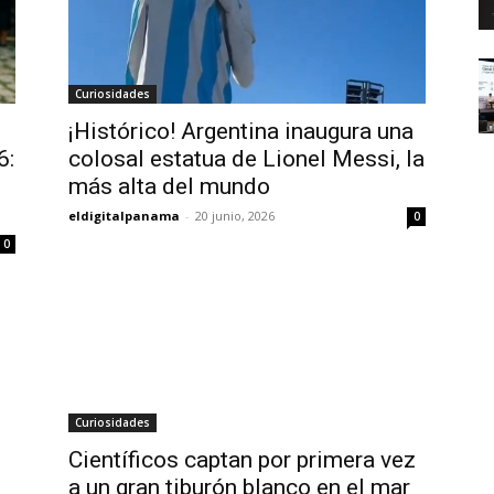
Curiosidades
¡Histórico! Argentina inaugura una
6:
colosal estatua de Lionel Messi, la
más alta del mundo
eldigitalpanama
-
20 junio, 2026
0
0
Curiosidades
Científicos captan por primera vez
a un gran tiburón blanco en el mar