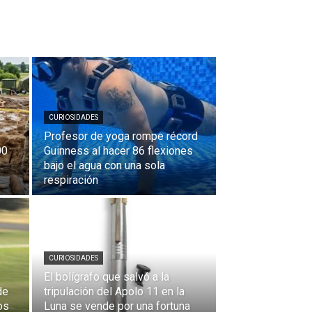
CURIOSIDADES
Profesor de yoga rompe récord
00
Guinness al hacer 86 flexiones
bajo el agua con una sola
respiración
CURIOSIDADES
El bolígrafo que salvó a la
de
tripulación del Apolo 11 en la
os
Luna se vende por una fortuna