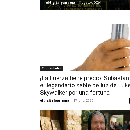
eldigitalpanama
-
8 agosto, 2026
Curiosidades
¡La Fuerza tiene precio! Subastan
el legendario sable de luz de Luk
Skywalker por una fortuna
eldigitalpanama
-
17 julio, 2026