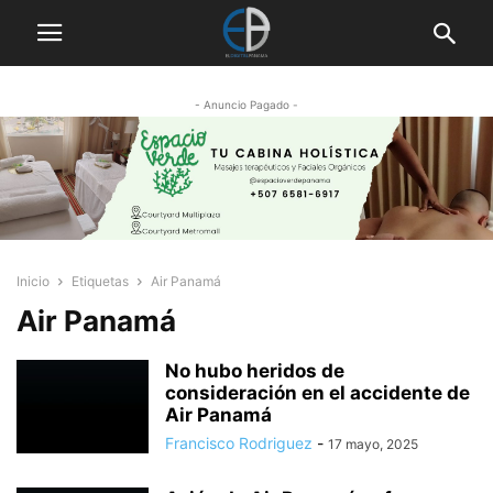
- Anuncio Pagado -
Inicio
Etiquetas
Air Panamá
Air Panamá
No hubo heridos de
consideración en el accidente de
Air Panamá
Francisco Rodriguez
-
17 mayo, 2025