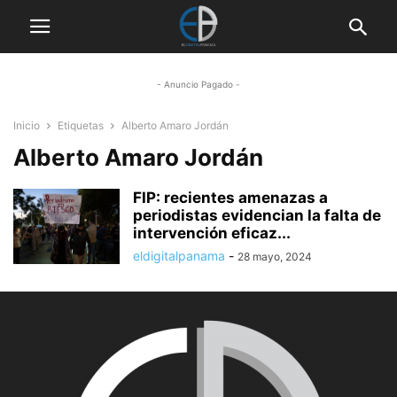
- Anuncio Pagado -
Inicio
Etiquetas
Alberto Amaro Jordán
Alberto Amaro Jordán
FIP: recientes amenazas a
periodistas evidencian la falta de
intervención eficaz...
eldigitalpanama
-
28 mayo, 2024