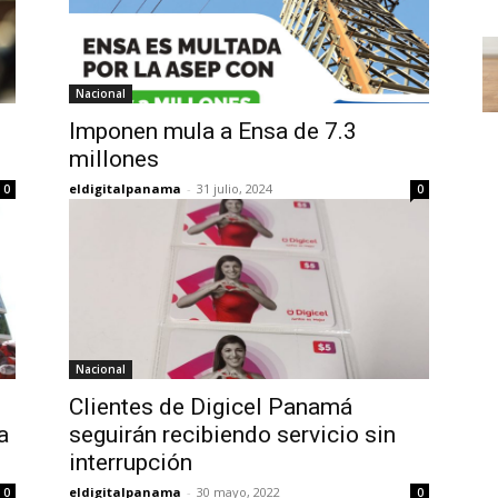
Nacional
Imponen mula a Ensa de 7.3
millones
eldigitalpanama
-
31 julio, 2024
0
0
Nacional
Clientes de Digicel Panamá
a
seguirán recibiendo servicio sin
interrupción
eldigitalpanama
-
30 mayo, 2022
0
0