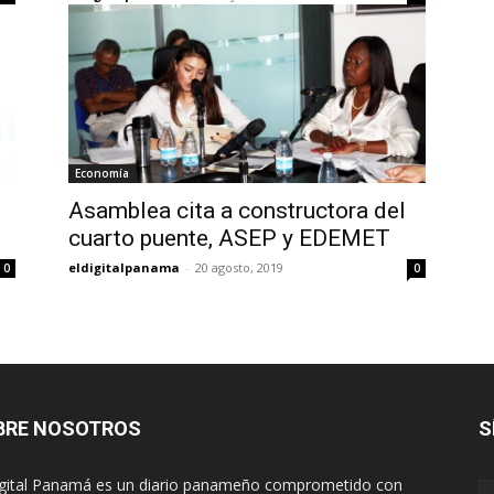
Economía
Asamblea cita a constructora del
cuarto puente, ASEP y EDEMET
eldigitalpanama
-
20 agosto, 2019
0
0
BRE NOSOTROS
S
igital Panamá es un diario panameño comprometido con