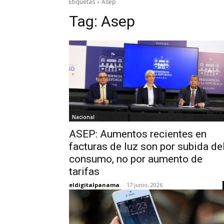
Etiquetas
Asep
Tag:
Asep
Nacional
ASEP: Aumentos recientes en
facturas de luz son por subida de
consumo, no por aumento de
tarifas
eldigitalpanama
-
17 junio, 2026