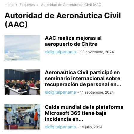
Inicio
Etiquetas
Autoridad de Aeronáutica Civil (AAC)
Autoridad de Aeronáutica Civil
(AAC)
AAC realiza mejoras al
aeropuerto de Chitre
eldigitalpanama
-
23 noviembre, 2024
Aeronaútica Civil participó en
seminario internacional sobre
recuperación de personal en...
eldigitalpanama
-
11 septiembre, 2024
Caída mundial de la plataforma
Microsoft 365 tiene baja
incidencia en...
eldigitalpanama
-
19 julio, 2024