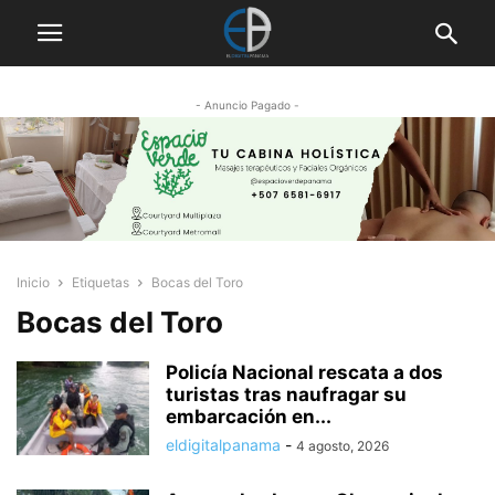
- Anuncio Pagado -
Inicio
Etiquetas
Bocas del Toro
Bocas del Toro
Policía Nacional rescata a dos
turistas tras naufragar su
embarcación en...
eldigitalpanama
-
4 agosto, 2026