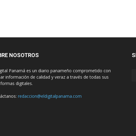
BRE NOSOTROS
S
igital Panamá es un diario panameño comprometido con
dar información de calidad y veraz a través de todas sus
aformas digitales.
áctanos:
redaccion@eldigitalpanama.com