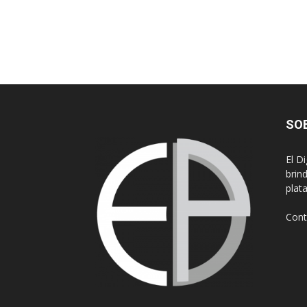
SO
El D
brin
plat
Cont