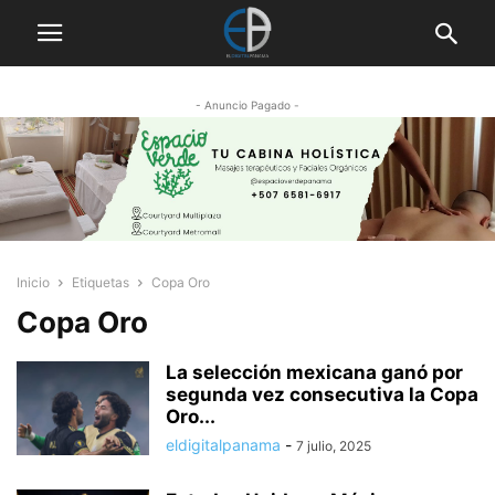
- Anuncio Pagado -
Inicio
Etiquetas
Copa Oro
Copa Oro
La selección mexicana ganó por
segunda vez consecutiva la Copa
Oro...
eldigitalpanama
-
7 julio, 2025