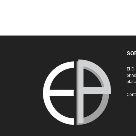
SO
El D
brin
plat
Cont