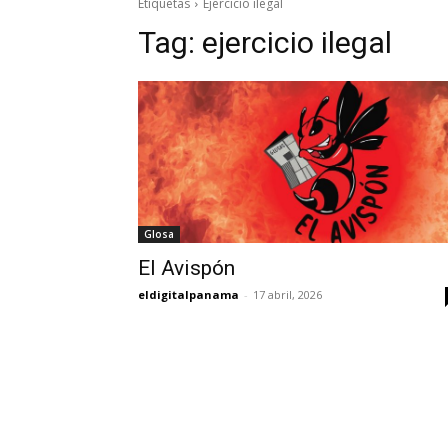
Etiquetas
Ejercicio ilegal
Tag:
ejercicio ilegal
Glosa
El Avispón
eldigitalpanama
-
17 abril, 2026