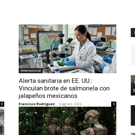
Digital
Panamá
Internacional
Alerta sanitaria en EE. UU.:
Vinculan brote de salmonela con
jalapeños mexicanos
Francisco Rodriguez
-
6 agosto, 2026
0
0