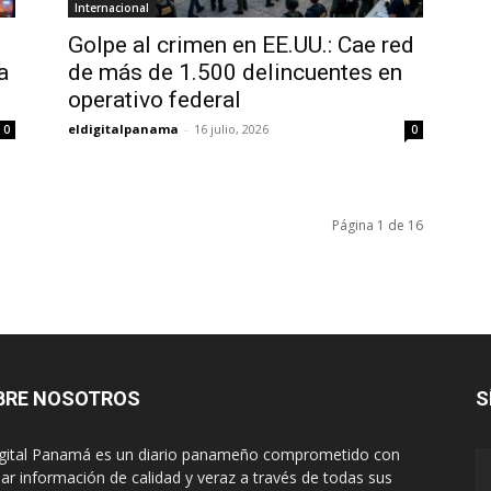
Internacional
Golpe al crimen en EE.UU.: Cae red
a
de más de 1.500 delincuentes en
operativo federal
eldigitalpanama
-
16 julio, 2026
0
0
Página 1 de 16
BRE NOSOTROS
S
igital Panamá es un diario panameño comprometido con
dar información de calidad y veraz a través de todas sus