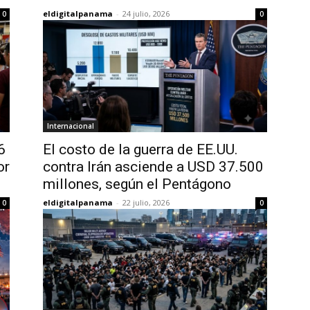
eldigitalpanama
-
24 julio, 2026
0
0
Internacional
6
El costo de la guerra de EE.UU.
or
contra Irán asciende a USD 37.500
millones, según el Pentágono
eldigitalpanama
-
22 julio, 2026
0
0