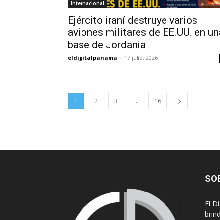
Internacional
Ejército iraní destruye varios
aviones militares de EE.UU. en un
base de Jordania
eldigitalpanama
-
17 julio, 2026
...
1
2
3
16
SO
El D
brin