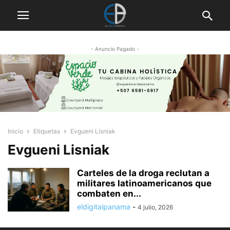
- Anuncio Pagado -
Inicio
Etiquetas
Evgueni Lisniak
Evgueni Lisniak
Carteles de la droga reclutan a
militares latinoamericanos que
combaten en...
eldigitalpanama
-
4 julio, 2026