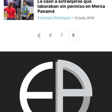
Le caen a extranjeros que
laboraban sin permiso en Merca
Panamá
Francisco Rodriguez
-
13 junio, 2019
6
7
8