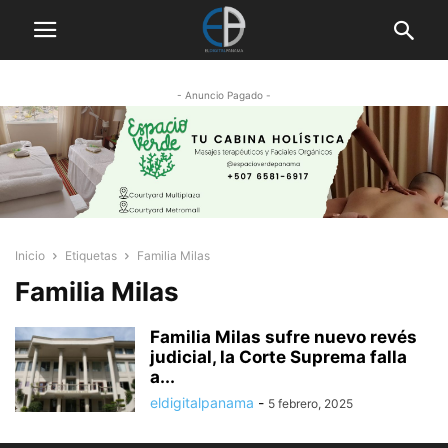
- Anuncio Pagado -
Inicio
Etiquetas
Familia Milas
Familia Milas
Familia Milas sufre nuevo revés
judicial, la Corte Suprema falla
a...
eldigitalpanama
-
5 febrero, 2025