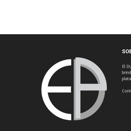
SO
El D
brin
plat
Cont