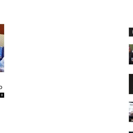
Digital
Panamá
o
0