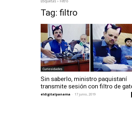
Etiquetas
Filtro
Tag:
filtro
Curiosidades
Sin saberlo, ministro paquistaní
transmite sesión con filtro de gat
eldigitalpanama
-
17 junio, 2019