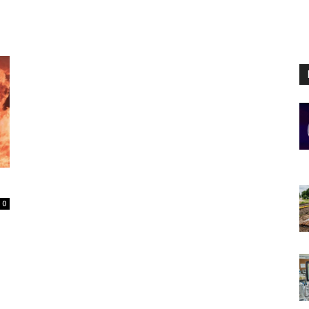
Digital
Panamá
0