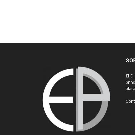
SO
El D
brin
plat
Cont