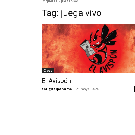
Etiquetas
Juega vivo
Tag:
juega vivo
Glosa
El Avispón
eldigitalpanama
-
21 mayo, 2026