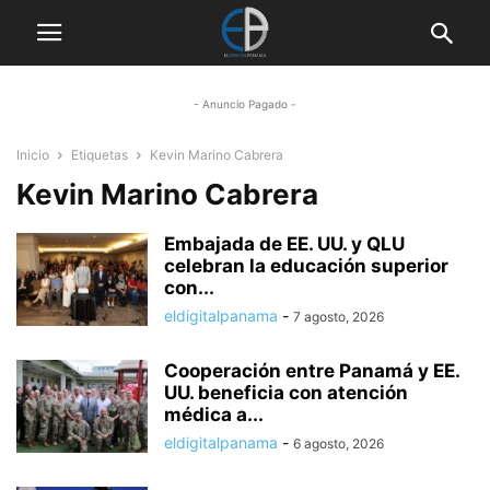
- Anuncio Pagado -
Inicio
Etiquetas
Kevin Marino Cabrera
Kevin Marino Cabrera
Embajada de EE. UU. y QLU
celebran la educación superior
con...
eldigitalpanama
-
7 agosto, 2026
Cooperación entre Panamá y EE.
UU. beneficia con atención
médica a...
eldigitalpanama
-
6 agosto, 2026