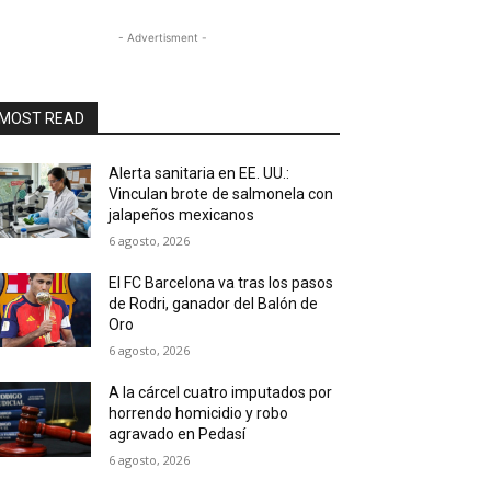
- Advertisment -
MOST READ
Alerta sanitaria en EE. UU.:
Vinculan brote de salmonela con
jalapeños mexicanos
6 agosto, 2026
El FC Barcelona va tras los pasos
de Rodri, ganador del Balón de
Oro
6 agosto, 2026
A la cárcel cuatro imputados por
horrendo homicidio y robo
agravado en Pedasí
6 agosto, 2026