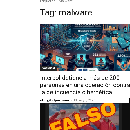
Etiquetas
Malware
Tag:
malware
Nacional
Interpol detiene a más de 200
personas en una operación contr
la delincuencia cibernética
eldigitalpanama
-
18 mayo, 2026