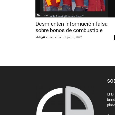
Nacional
Desmienten información falsa
sobre bonos de combustible
eldigitalpanama
-
8 junio, 2022
SO
El D
brin
plat