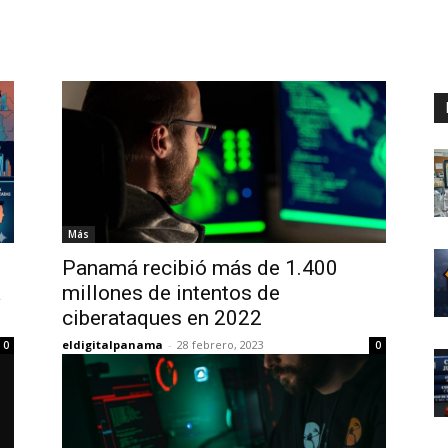
Digital
Panamá
Más
Panamá recibió más de 1.400
a
millones de intentos de
ciberataques en 2022
eldigitalpanama
-
28 febrero, 2023
0
0