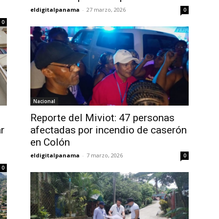
eldigitalpanama
-
27 marzo, 2026
0
0
Nacional
Reporte del Miviot: 47 personas
r
afectadas por incendio de caserón
en Colón
eldigitalpanama
-
7 marzo, 2026
0
0