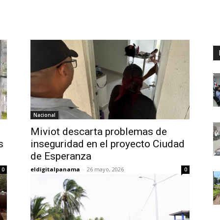
Digital
Panamá
Nacional
Miviot descarta problemas de
s
inseguridad en el proyecto Ciudad
de Esperanza
eldigitalpanama
-
26 mayo, 2026
0
0