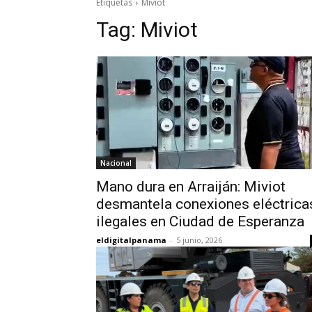
Etiquetas
Miviot
Tag:
Miviot
Nacional
Mano dura en Arraiján: Miviot
desmantela conexiones eléctrica
ilegales en Ciudad de Esperanza
eldigitalpanama
-
5 junio, 2026