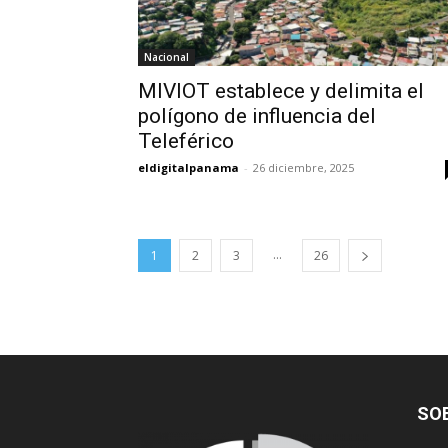
Nacional
MIVIOT establece y delimita el
polígono de influencia del
Teleférico
eldigitalpanama
-
26 diciembre, 2025
...
1
2
3
26
SO