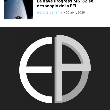
La nave Progress MS-32 se
desacopló de la EEI
eldigitalpanama
-
20 abril, 2026