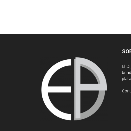
SO
El D
brin
plat
Cont