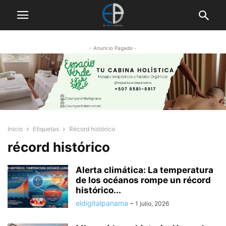
- Anuncio Pagado -
Inicio
Etiquetas
Récord histórico
récord histórico
Alerta climática: La temperatura
de los océanos rompe un récord
histórico...
eldigitalpanama
-
1 julio, 2026