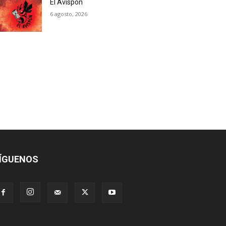
El Avispón
6 agosto, 2026
ÍGUENOS