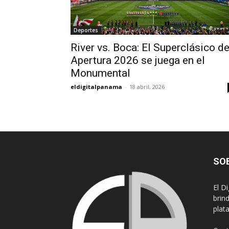
Deportes
River vs. Boca: El Superclásico de
Apertura 2026 se juega en el
Monumental
eldigitalpanama
-
18 abril, 2026
SO
El D
brin
plat