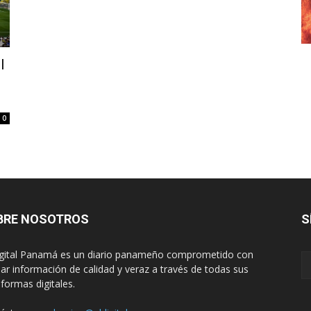
l
0
BRE NOSOTROS
S
igital Panamá es un diario panameño comprometido con
dar información de calidad y veraz a través de todas sus
aformas digitales.