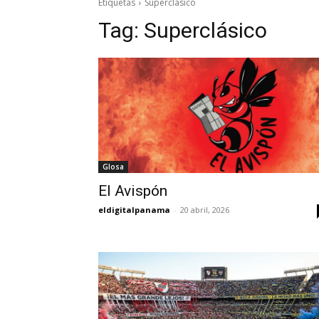
Etiquetas
Superclásico
Tag:
Superclásico
Glosa
El Avispón
eldigitalpanama
-
20 abril, 2026