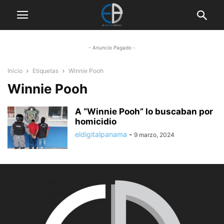
- Anuncio Pagado -
Inicio
Etiquetas
Winnie Pooh
Winnie Pooh
A “Winnie Pooh” lo buscaban por
homicidio
eldigitalpanama
-
9 marzo, 2024