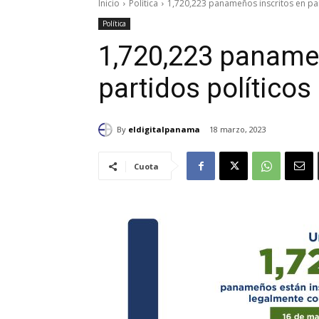
Inicio
Política
1,720,223 panameños inscritos en par
Política
1,720,223 panameñ
partidos políticos
By
eldigitalpanama
18 marzo, 2023
Cuota