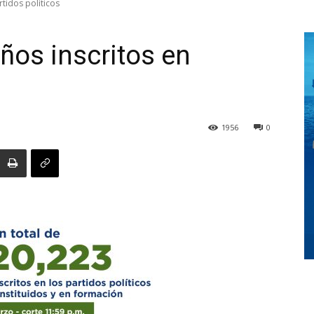
tidos políticos
os inscritos en
Digital
1956
0
Panamá