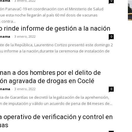
panama
-
3 enero, 2022
0
ón PanavaC-19 en coordinación con el Ministerio de Salud
ue esta noche llegarán al país 60 mil dosis de vacunas
 contra...
o rinde informe de gestión a la nación
panama
-
3 enero, 2022
0
nte de la República, Laurentino Cortizo presentó este domingo 2
su informe a la nación,durante la ceremonia de instalación de
an a dos hombres por el delito de
ón agravada de drogas en Coclé
panama
-
3 enero, 2022
0
ia de Garantías se decretó la legalización de la aprehensión,
n de imputación y válido un acuerdo de pena de 84 meses de...
a operativo de verificación y control en
uas