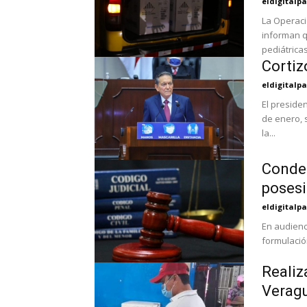
eldigital
La Operaci
informan q
pediátricas
Cortiz
eldigital
El preside
de enero, 
la...
Conden
posesi
eldigital
En audienc
formulació
Realiz
Verag