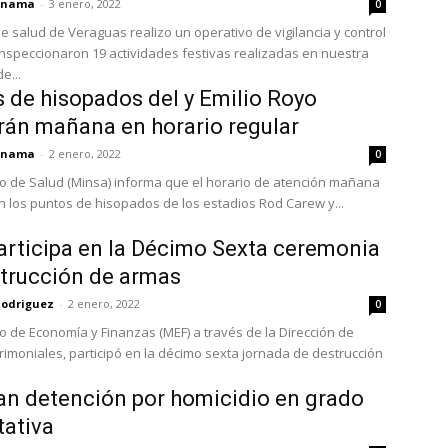
panama
-
3 enero, 2022
0
de salud de Veraguas realizo un operativo de vigilancia y control
nspeccionaron 19 actividades festivas realizadas en nuestra
e...
 de hisopados del y Emilio Royo
rán mañana en horario regular
panama
-
2 enero, 2022
0
rio de Salud (Minsa) informa que el horario de atención mañana
 los puntos de hisopados de los estadios Rod Carew y...
rticipa en la Décimo Sexta ceremonia
trucción de armas
Rodriguez
-
2 enero, 2022
0
io de Economía y Finanzas (MEF) a través de la Dirección de
rimoniales, participó en la décimo sexta jornada de destrucción
n detención por homicidio en grado
tativa