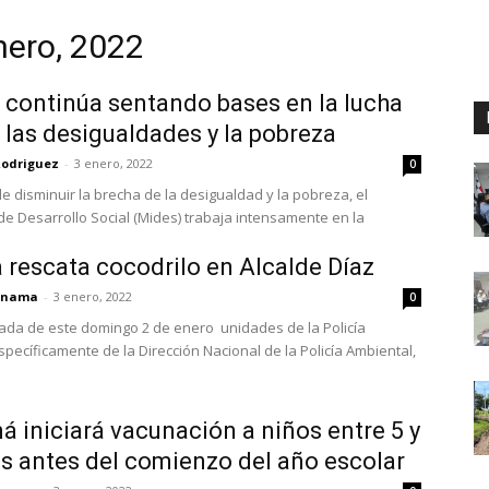
nero, 2022
Digital
continúa sentando bases en la lucha
 las desigualdades y la pobreza
Rodriguez
-
3 enero, 2022
0
de disminuir la brecha de la desigualdad y la pobreza, el
 de Desarrollo Social (Mides) trabaja intensamente en la
Panamá
.
a rescata cocodrilo en Alcalde Díaz
panama
-
3 enero, 2022
0
da de este domingo 2 de enero unidades de la Policía
specíficamente de la Dirección Nacional de la Policía Ambiental,
 iniciará vacunación a niños entre 5 y
s antes del comienzo del año escolar