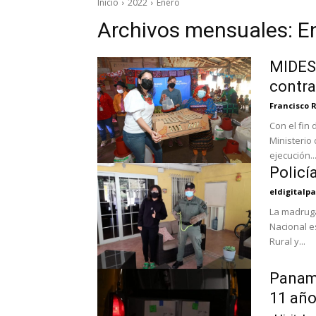
Inicio
2022
Enero
Archivos mensuales: E
MIDES 
contra
Francisco 
Con el fin 
Ministerio
ejecución..
Policí
eldigital
La madruga
Nacional e
Rural y...
Panamá
11 año