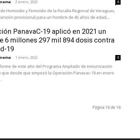
panama
-
2 enero, 2022
0
 de Homicidio y Femicidio de la Fiscalía Regional de Veraguas,
etención provisional para un hombre de 45 años de edad,...
ión PanavaC-19 aplicó en 2021 un
de 6 millones 297 mil 894 dosis contra
id-19
panama
-
1 enero, 2022
0
informe de este año del Programa Ampliado de Inmunización
la que desde que empezó la Operación Panavac-19 en enero
.
Página 16 de 16