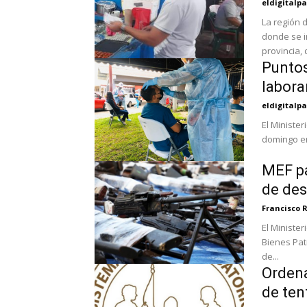
eldigital
La región 
donde se i
provincia, d
Puntos
labora
eldigital
El Ministe
domingo en
MEF pa
de des
Francisco 
El Minister
Bienes Pat
de...
Ordena
de ten