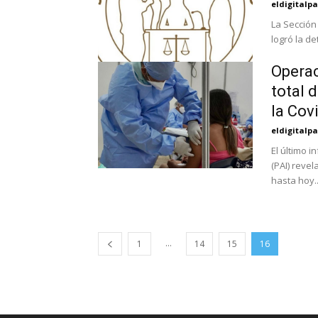
eldigital
La Sección
logró la d
Operac
total 
la Cov
eldigital
El último 
(PAI) reve
hasta hoy..
...
1
14
15
16