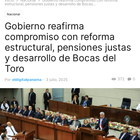
Inicio
Nacional
Gobierno reafirma compromiso con reforma
estructural, pensiones justas y desarrollo de Bocas...
Nacional
Gobierno reafirma
compromiso con reforma
estructural, pensiones justas
y desarrollo de Bocas del
Toro
372
0
Por
eldigitalpanama
-
3 julio, 2025