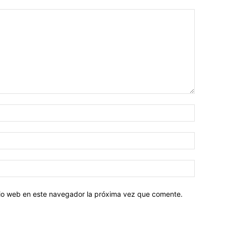
Nombre:
Correo
electróni
Sitio
web:
itio web en este navegador la próxima vez que comente.