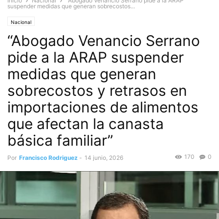
Inicio
Nacional
“Abogado Venancio Serrano pide a la ARAP
suspender medidas que generan sobrecostos...
Nacional
“Abogado Venancio Serrano
pide a la ARAP suspender
medidas que generan
sobrecostos y retrasos en
importaciones de alimentos
que afectan la canasta
básica familiar”
170
0
Por
Francisco Rodriguez
-
14 junio, 2026