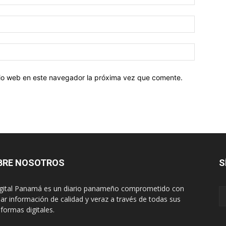
Correo
electróni
Sitio
web:
itio web en este navegador la próxima vez que comente.
BRE NOSOTROS
S
igital Panamá es un diario panameño comprometido con
dar información de calidad y veraz a través de todas sus
aformas digitales.