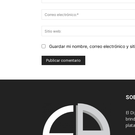
Guardar mi nombre, correo electrónico y s
SO
El D
brin
plat