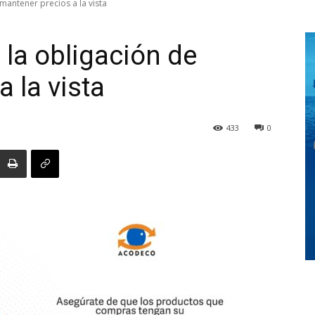
mantener precios a la vista
la obligación de
Digital
 la vista
433
0
Panamá