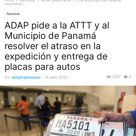
Inicio
Nacional
ADAP pide a la ATTT y al Municipio de Panamá
resolver el...
Nacional
ADAP pide a la ATTT y al
Municipio de Panamá
resolver el atraso en la
expedición y entrega de
placas para autos
2297
0
Por
eldigitalpanama
-
18 abril, 2022