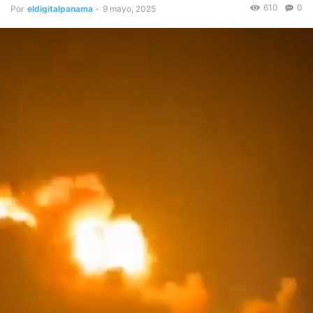
610
0
Por
eldigitalpanama
-
9 mayo, 2025