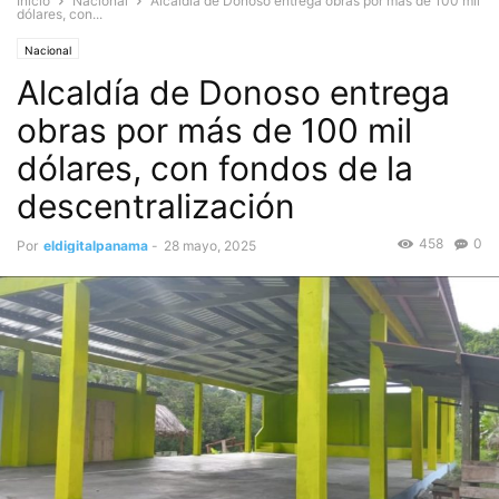
Inicio
Nacional
Alcaldía de Donoso entrega obras por más de 100 mil
dólares, con...
Nacional
Alcaldía de Donoso entrega
obras por más de 100 mil
dólares, con fondos de la
descentralización
458
0
Por
eldigitalpanama
-
28 mayo, 2025