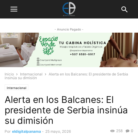
- Anuncio Pagado -
Inicio
Internacional
Alerta en los Balcanes: El presidente de Serbia
insinúa su dimisión
Internacional
Alerta en los Balcanes: El
presidente de Serbia insinúa
su dimisión
258
0
Por
eldigitalpanama
-
25 mayo, 2026