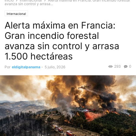
Inicio
Internacional
Alerta máxima en Francia: Gran incendio forestal
avanza sin control y arrasa...
Internacional
Alerta máxima en Francia:
Gran incendio forestal
avanza sin control y arrasa
1.500 hectáreas
293
0
Por
eldigitalpanama
-
5 julio, 2026