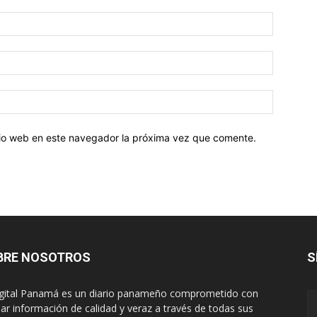
Nombre:
Correo
electróni
Sitio
web:
itio web en este navegador la próxima vez que comente.
BRE NOSOTROS
S
igital Panamá es un diario panameño comprometido con
dar información de calidad y veraz a través de todas sus