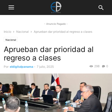
- Anuncio Pagado -
Inicio
Nacional
Aprueban dar prioridad al regreso a clases
Nacional
Aprueban dar prioridad al
regreso a clases
298
0
Por
eldigitalpanama
-
7 julio, 2025