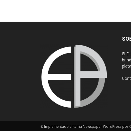
SO
El D
brin
plat
Cont
© Implementado el tema Newspaper WordPress por Cr