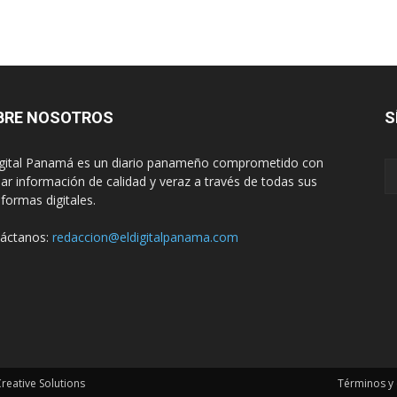
BRE NOSOTROS
S
igital Panamá es un diario panameño comprometido con
dar información de calidad y veraz a través de todas sus
aformas digitales.
áctanos:
redaccion@eldigitalpanama.com
eative Solutions
Términos y