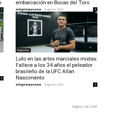
o
embarcación en Bocas del Toro
eldigitalpanama
-
4 agosto, 2026
0
0
Deportes
Luto en las artes marciales mixtas:
Fallece a los 34 años el peleador
brasileño de la UFC Allan
Nascimento
0
eldigitalpanama
-
4 agosto, 2026
0
Página 2 de 2.007