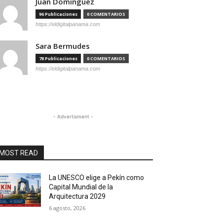
Juan Dominguez
96 Publicaciones
0 COMENTARIOS
https://eldigitalpanama.com
Sara Bermudes
78 Publicaciones
0 COMENTARIOS
https://eldigitalpanama.com
- Advertisment -
MOST READ
La UNESCO elige a Pekín como
Capital Mundial de la
Arquitectura 2029
6 agosto, 2026