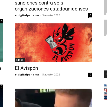
sanciones contra seis
organizaciones estadounidenses
eldigitalpanama
-
5 agosto, 2026
0
0
Glosa
a
El Avispón
eldigitalpanama
-
5 agosto, 2026
0
0