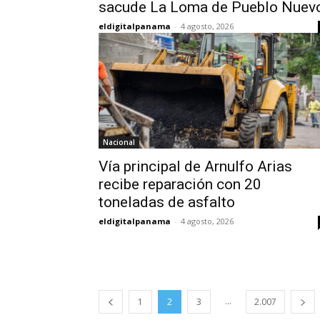
sacude La Loma de Pueblo Nuev
eldigitalpanama
-
4 agosto, 2026
Nacional
Vía principal de Arnulfo Arias
recibe reparación con 20
toneladas de asfalto
eldigitalpanama
-
4 agosto, 2026
...
1
2
3
2.007