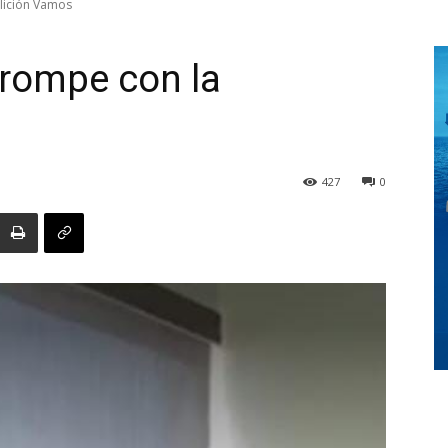
lición Vamos
 rompe con la
Digital
427
0
Panamá