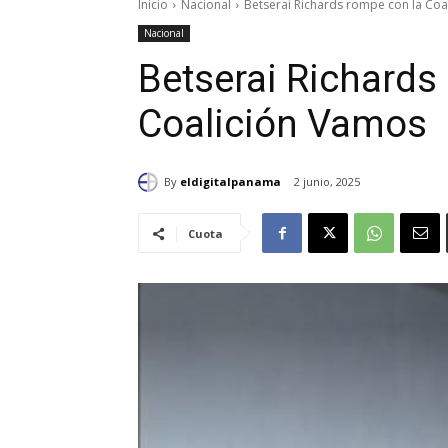
Inicio
Nacional
Betserai Richards rompe con la Coa
Nacional
Betserai Richards
Coalición Vamos
By
eldigitalpanama
2 junio, 2025
Cuota