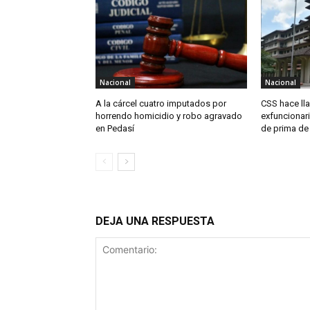
Nacional
Nacional
A la cárcel cuatro imputados por
CSS hace ll
horrendo homicidio y robo agravado
exfuncionari
en Pedasí
de prima de
DEJA UNA RESPUESTA