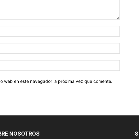
Nombre:
Correo
electróni
Sitio
web:
itio web en este navegador la próxima vez que comente.
BRE NOSOTROS
S