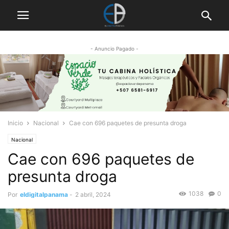
- Anuncio Pagado -
Inicio
Nacional
Cae con 696 paquetes de presunta droga
Nacional
Cae con 696 paquetes de
presunta droga
1038
0
Por
eldigitalpanama
-
2 abril, 2024