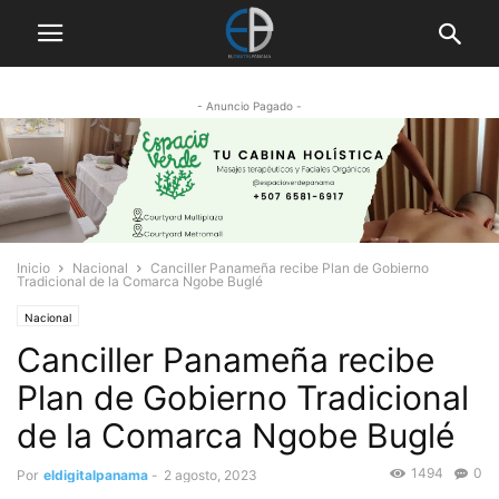
- Anuncio Pagado -
Inicio
Nacional
Canciller Panameña recibe Plan de Gobierno
Tradicional de la Comarca Ngobe Buglé
Nacional
Canciller Panameña recibe
Plan de Gobierno Tradicional
de la Comarca Ngobe Buglé
1494
0
Por
eldigitalpanama
-
2 agosto, 2023