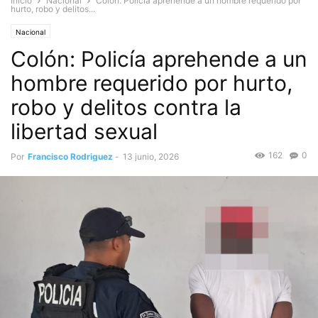
Inicio
Nacional
Colón: Policía aprehende a un hombre requerido por
hurto, robo y delitos...
Nacional
Colón: Policía aprehende a un
hombre requerido por hurto,
robo y delitos contra la
libertad sexual
162
0
Por
Francisco Rodriguez
-
13 junio, 2026