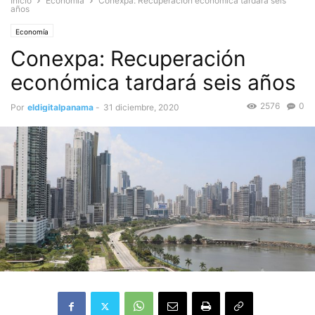
Inicio
Economía
Conexpa: Recuperación económica tardará seis
años
Economía
Conexpa: Recuperación
económica tardará seis años
2576
0
Por
eldigitalpanama
-
31 diciembre, 2020