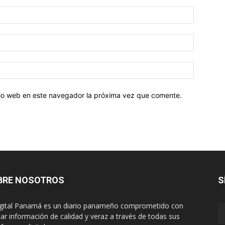
Nombre:
Correo
electróni
Sitio
web:
itio web en este navegador la próxima vez que comente.
BRE NOSOTROS
S
igital Panamá es un diario panameño comprometido con
dar información de calidad y veraz a través de todas sus