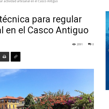
r actividad artesanal en el Casco Antiguo
écnica para regular
Digital
al en el Casco Antiguo
2091
0
Panamá