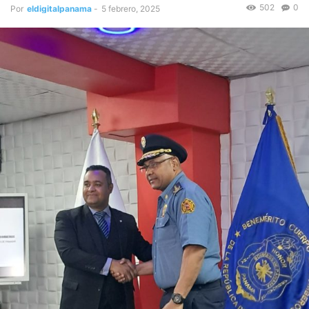
502
0
Por
eldigitalpanama
-
5 febrero, 2025