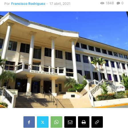
1848
0
Por
Francisco Rodriguez
-
17 abril, 2021