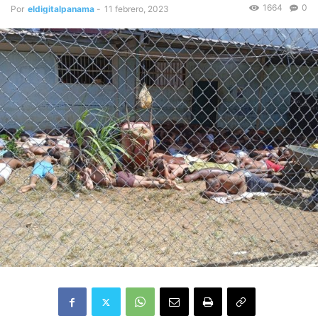
1664
0
Por
eldigitalpanama
-
11 febrero, 2023