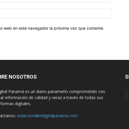
electróni
Sitio
web:
itio web en este navegador la próxima vez que comente.
BRE NOSOTROS
S
igital Panamá es un diario panameño comprometido con
dar información de calidad y veraz a través de todas sus
aformas digitales.
áctanos:
redaccion@eldigitalpanama.com