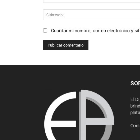
Guardar mi nombre, correo electrónico y s
SO
El D
brin
plat
Cont