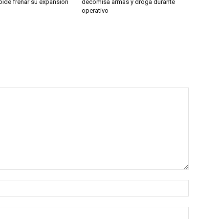
pide frenar su expansión
decomisa armas y droga durante
operativo
Nombre:
Correo