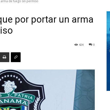
 arma de fuego sin permiso
que por portar un arma
Digital
iso
424
0
Panamá