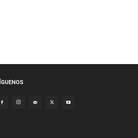
co:*
ÍGUENOS