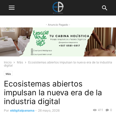
- Anuncio Pagado -
Inicio
Más
Ecosistemas abiertos impulsan la nueva era de la industria
digital
Más
Ecosistemas abiertos
impulsan la nueva era de la
industria digital
411
0
Por
eldigitalpanama
-
26 mayo, 2026