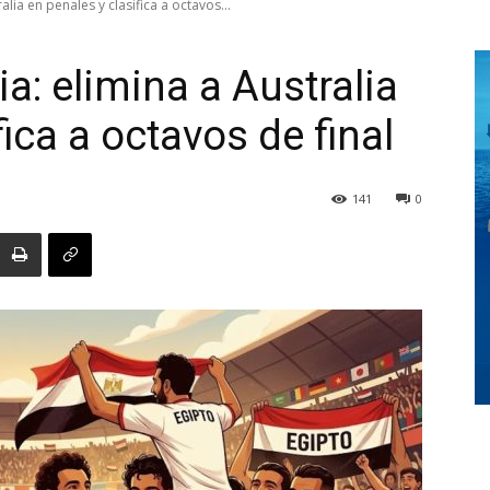
alia en penales y clasifica a octavos...
ia: elimina a Australia
Digital
fica a octavos de final
141
0
Panamá