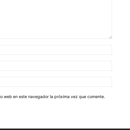
Nombre:
Correo
electróni
Sitio
web:
itio web en este navegador la próxima vez que comente.